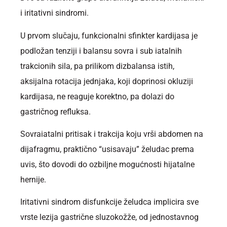
i iritativni sindromi.
U prvom slučaju, funkcionalni sfinkter kardijasa je
podložan tenziji i balansu sovra i sub iatalnih
trakcionih sila, pa prilikom dizbalansa istih,
aksijalna rotacija jednjaka, koji doprinosi okluziji
kardijasa, ne reaguje korektno, pa dolazi do
gastričnog refluksa.
Sovraiatalni pritisak i trakcija koju vrši abdomen na
dijafragmu, praktično “usisavaju” želudac prema
uvis, što dovodi do ozbiljne mogućnosti hijatalne
hernije.
Iritativni sindrom disfunkcije želudca implicira sve
vrste lezija gastrične sluzokožže, od jednostavnog