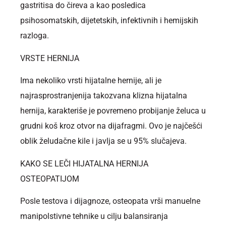
gastritisa do čireva a kao posledica
psihosomatskih, dijetetskih, infektivnih i hemijskih
razloga.
VRSTE HERNIJA
Ima nekoliko vrsti hijatalne hernije, ali je
najrasprostranjenija takozvana klizna hijatalna
hernija, karakteriše je povremeno probijanje želuca u
grudni koš kroz otvor na dijafragmi. Ovo je najčešći
oblik želudačne kile i javlja se u 95% slučajeva.
KAKO SE LEČI HIJATALNA HERNIJA
OSTEOPATIJOM
Posle testova i dijagnoze, osteopata vrši manuelne
manipolstivne tehnike u cilju balansiranja