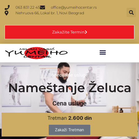
063 831 22 45
office@yumeihocentar.rs
Nehruova 66, Lokal br. 1, Novi Beograd
Zakažite Termin
Specijalne usluge
Nameštanje Želuca
Cena usluge
Tretman
2.600 din
Zakaži Tretman