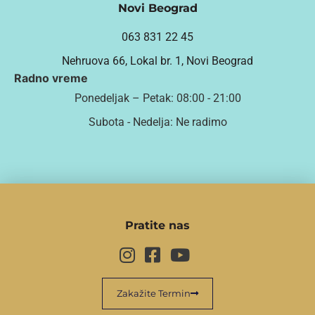
Novi Beograd
063 831 22 45
Nehruova 66, Lokal br. 1, Novi Beograd
Radno vreme
Ponedeljak – Petak: 08:00 - 21:00
Subota - Nedelja: Ne radimo
Pratite nas
Zakažite Termin