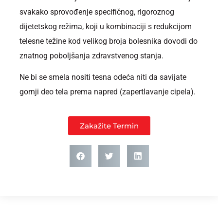
svakako sprovođenje specifičnog, rigoroznog
dijetetskog režima, koji u kombinaciji s redukcijom
telesne težine kod velikog broja bolesnika dovodi do
znatnog poboljšanja zdravstvenog stanja.
Ne bi se smela nositi tesna odeća niti da savijate
gornji deo tela prema napred (zapertlavanje cipela).
Zakažite Termin