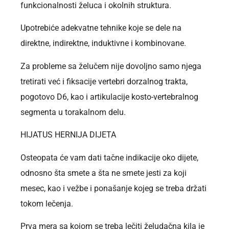
funkcionalnosti želuca i okolnih struktura.
Upotrebiće adekvatne tehnike koje se dele na
direktne, indirektne, induktivne i kombinovane.
Za probleme sa želučem nije dovoljno samo njega
tretirati već i fiksacije vertebri dorzalnog trakta,
pogotovo D6, kao i artikulacije kosto-vertebralnog
segmenta u torakalnom delu.
HIJATUS HERNIJA DIJETA
Osteopata će vam dati tačne indikacije oko dijete,
odnosno šta smete a šta ne smete jesti za koji
mesec, kao i vežbe i ponašanje kojeg se treba držati
tokom lečenja.
Prva mera sa kojom se treba lečiti želudačna kila je