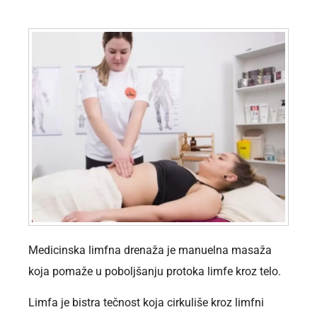
Medicinska limfna drenaža je manuelna masaža
koja pomaže u poboljšanju protoka limfe kroz telo.
Limfa je bistra tečnost koja cirkuliše kroz limfni