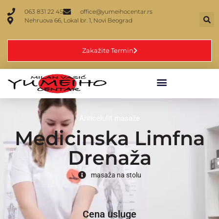
063 831 22 45
office@yumeihocentar.rs
Nehruova 66, Lokal br. 1, Novi Beograd
Zakažite Termin
Anticelulit masaže
Medicinska Limfna
Drenaža
masaža na stolu
Cena usluge