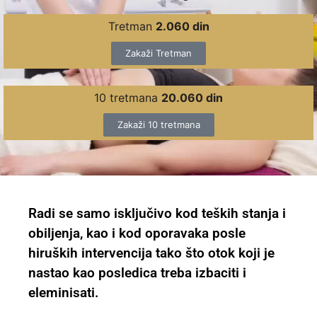
Tretman
2.060 din
Zakaži Tretman
10 tretmana
20.060 din
Zakaži 10 tretmana
Radi se samo isključivo kod teških stanja i
obiljenja, kao i kod oporavaka posle
hiruških intervencija tako što otok koji je
nastao kao posledica treba izbaciti i
eleminisati.