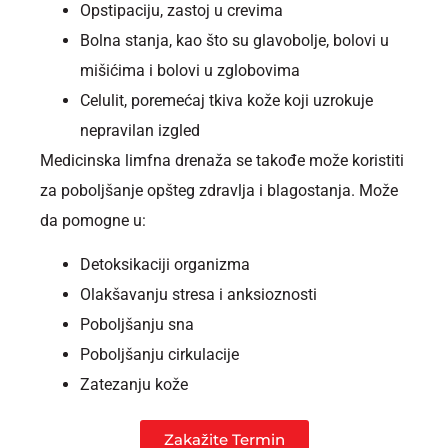
Opstipaciju, zastoj u crevima
Bolna stanja, kao što su glavobolje, bolovi u
mišićima i bolovi u zglobovima
Celulit, poremećaj tkiva kože koji uzrokuje
nepravilan izgled
Medicinska limfna drenaža se takođe može koristiti
za poboljšanje opšteg zdravlja i blagostanja. Može
da pomogne u:
Detoksikaciji organizma
Olakšavanju stresa i anksioznosti
Poboljšanju sna
Poboljšanju cirkulacije
Zatezanju kože
Zakažite Termin