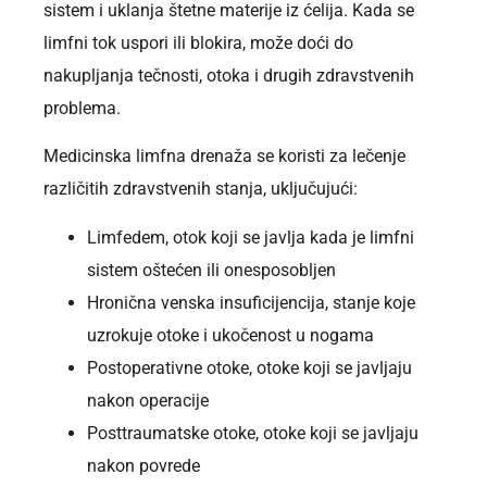
sistem i uklanja štetne materije iz ćelija. Kada se
limfni tok uspori ili blokira, može doći do
nakupljanja tečnosti, otoka i drugih zdravstvenih
problema.
Medicinska limfna drenaža se koristi za lečenje
različitih zdravstvenih stanja, uključujući:
Limfedem, otok koji se javlja kada je limfni
sistem oštećen ili onesposobljen
Hronična venska insuficijencija, stanje koje
uzrokuje otoke i ukočenost u nogama
Postoperativne otoke, otoke koji se javljaju
nakon operacije
Posttraumatske otoke, otoke koji se javljaju
nakon povrede