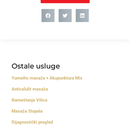
Ostale usluge
Yumeiho masaža + Akupunktura Mix
Anticelulit masaža
Nameštanje Vilice
Masaža Stopala
Dijagnostički pregled