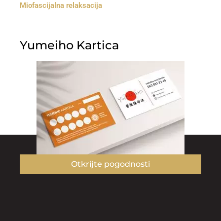
Miofascijalna relaksacija
Yumeiho Kartica
Otkrijte pogodnosti