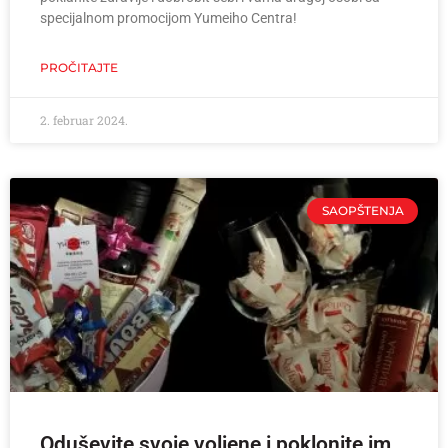
specijalnom promocijom Yumeiho Centra!
PROČITAJTE
2. februar 2024.
SAOPŠTENJA
Oduševite svoje voljene i poklonite im