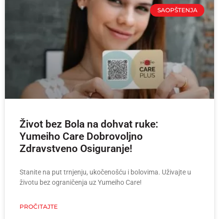
SAOPŠTENJA
Život bez Bola na dohvat ruke:
Yumeiho Care Dobrovoljno
Zdravstveno Osiguranje!
Stanite na put trnjenju, ukočenošću i bolovima. Uživajte u
životu bez ograničenja uz Yumeiho Care!
PROČITAJTE