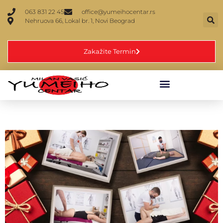
063 831 22 45
office@yumeihocentar.rs
Nehruova 66, Lokal br. 1, Novi Beograd
Zakažite Termin