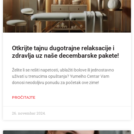
Otkrijte tajnu dugotrajne relaksacije i
zdravlja uz naše decembarske pakete!
Želite li se rešiti napetosti, ublažiti bolove ili jednostavno
uživati u trenucima opuštanja? Yumeiho Centar Vam
donosi neodoljivu ponudu za početak ove zime!
PROČITAJTE
26. novembar 2024.