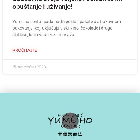
opuštanje i uživanje!
Yumeiho centar sada nudi i poklon pakete u atraktivnom
pakovanju, koji uključuju viski, vino, čokolade i druge
slatkiše, kao i vaučer za masažu.
PROČITAJTE
15. novembar 2023.